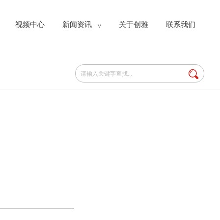
视频中心
新闻资讯
关于创雅
联系我们
>