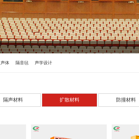
吸声体
隔音毡
声学设计
隔声材料
扩散材料
防撞材料