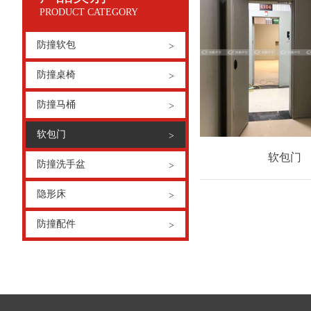
PRODUCT CATEGORY
防撞软包
>
防撞桌椅
>
防撞马桶
>
软包门
>
软包门
防撞洗手盆
>
隐形床
>
防撞配件
>