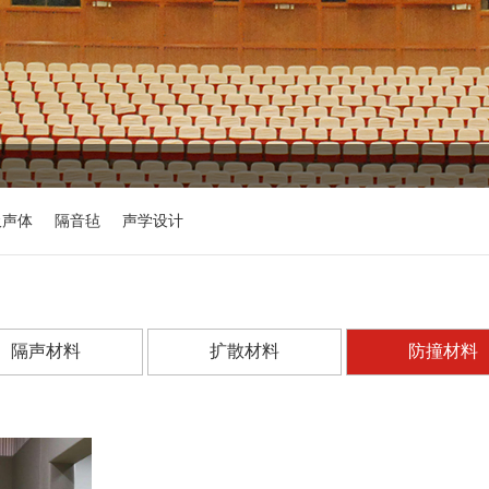
吸声体
隔音毡
声学设计
隔声材料
扩散材料
防撞材料