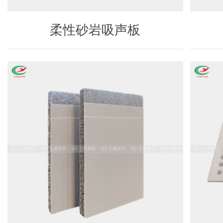
柔性砂岩吸声板