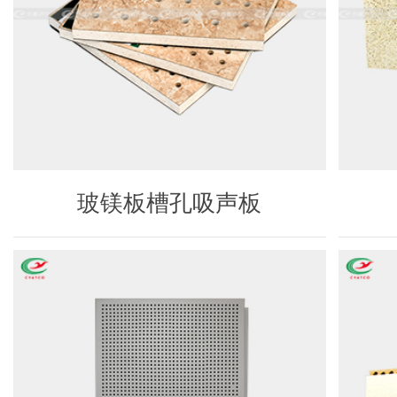
玻镁板槽孔吸声板